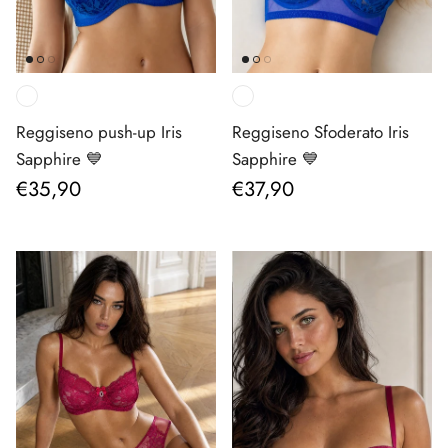
Reggiseno push-up Iris
Reggiseno Sfoderato Iris
Sapphire 💙
Sapphire 💙
Prezzo normale
Prezzo normale
€35,90
€37,90