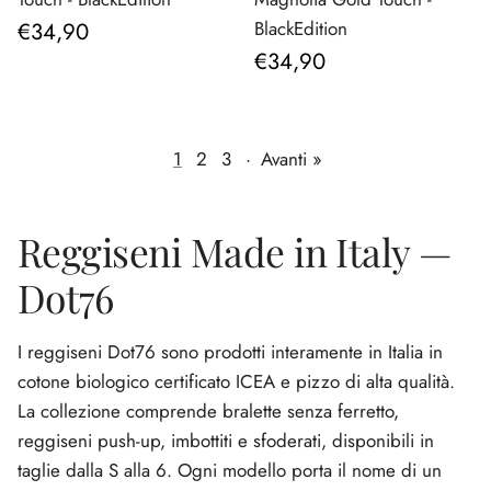
Prezzo normale
€34,90
BlackEdition
Prezzo normale
€34,90
1
2
3
·
Avanti »
Reggiseni Made in Italy —
Dot76
I reggiseni Dot76 sono prodotti interamente in Italia in
cotone biologico certificato ICEA e pizzo di alta qualità.
La collezione comprende bralette senza ferretto,
reggiseni push-up, imbottiti e sfoderati, disponibili in
taglie dalla S alla 6. Ogni modello porta il nome di un