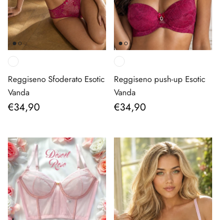
Reggiseno Sfoderato Esotic
Reggiseno push-up Esotic
Vanda
Vanda
Prezzo normale
Prezzo normale
€34,90
€34,90