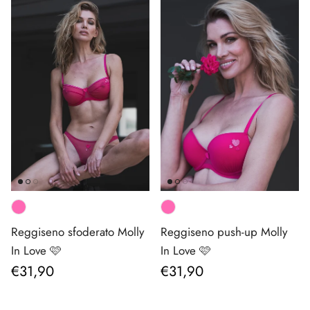
Reggiseno sfoderato Molly
Reggiseno push-up Molly
In Love 🩷
In Love 🩷
Prezzo normale
Prezzo normale
€31,90
€31,90