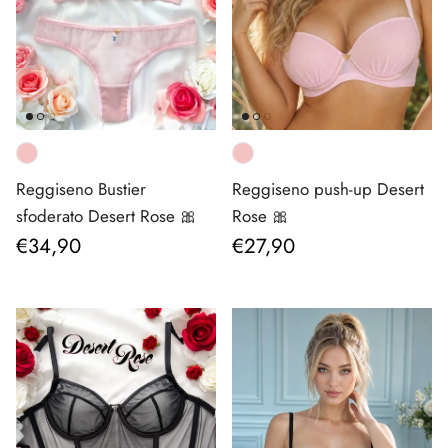
Reggiseno Bustier
Reggiseno push-up Desert
sfoderato Desert Rose 🎀
Rose 🎀
Prezzo normale
Prezzo normale
€34,90
€27,90