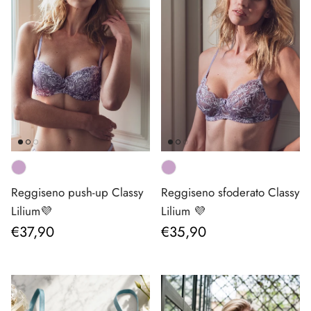
Reggiseno push-up Classy
Reggiseno sfoderato Classy
Lilium💜
Lilium 💜
Prezzo normale
Prezzo normale
€37,90
€35,90