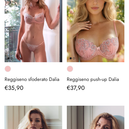
Reggiseno sfoderato Dalia
Reggiseno push-up Dalia
Prezzo normale
Prezzo normale
€35,90
€37,90