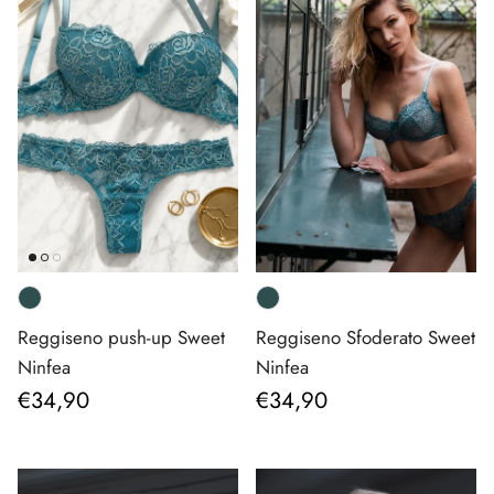
Reggiseno push-up Sweet
Reggiseno Sfoderato Sweet
Ninfea
Ninfea
Prezzo normale
Prezzo normale
€34,90
€34,90