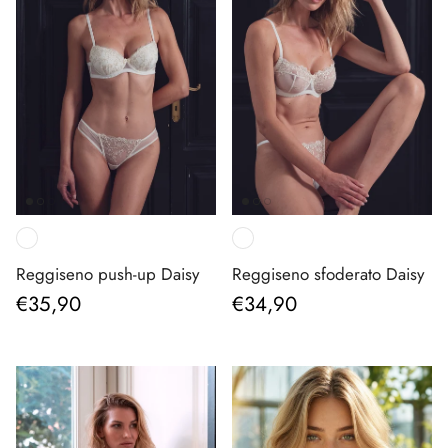
Reggiseno push-up Daisy
Reggiseno sfoderato Daisy
Prezzo normale
Prezzo normale
€35,90
€34,90