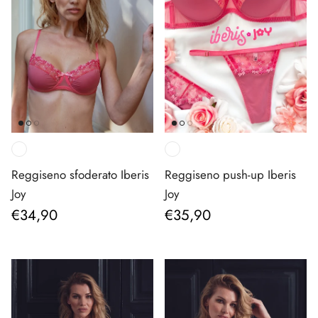
Reggiseno sfoderato Iberis
Reggiseno push-up Iberis
Joy
Joy
Prezzo normale
Prezzo normale
€34,90
€35,90