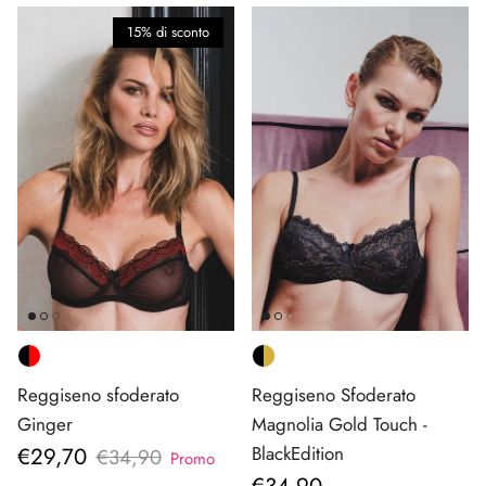
15% di sconto
Reggiseno sfoderato
Reggiseno Sfoderato
Ginger
Magnolia Gold Touch -
Prezzo di vendita
€29,70
BlackEdition
Prezzo normale
€34,90
Promo
Prezzo normale
€34,90