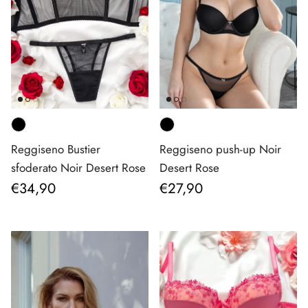
Reggiseno Bustier
Reggiseno push-up Noir
sfoderato Noir Desert Rose
Desert Rose
Prezzo normale
Prezzo normale
€34,90
€27,90