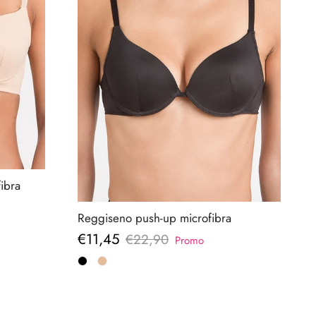
ibra
Reggiseno push-up microfibra
Prezzo di vendita
€11,45
Prezzo normale
€22,90
Promo