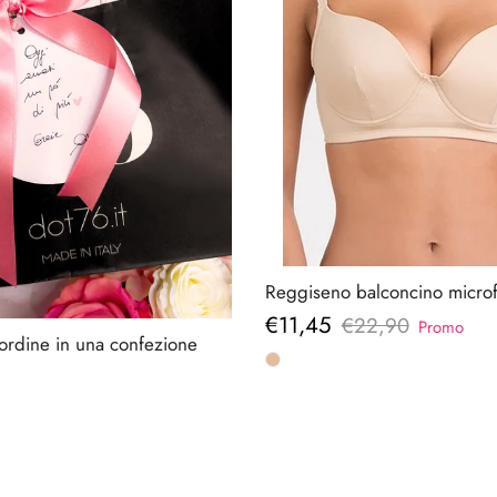
Reggiseno balconcino microf
Prezzo di vendita
€11,45
Prezzo normale
€22,90
Promo
 ordine in una confezione
ormale