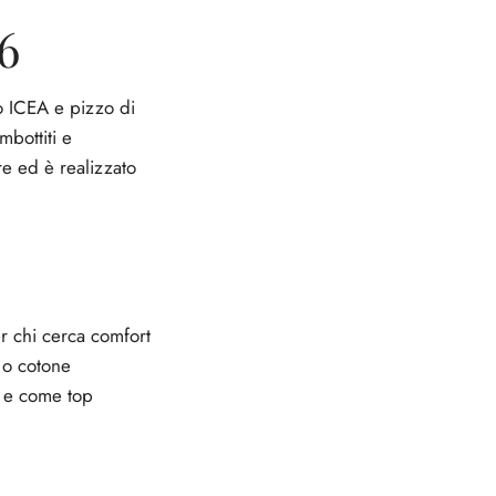
6
to ICEA e pizzo di
mbottiti e
re ed è realizzato
er chi cerca comfort
 o cotone
o e come top