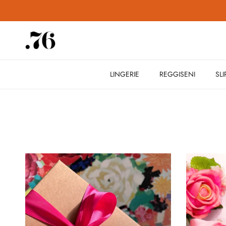
Passa ai contenuti
LINGERIE
REGGISENI
SLI