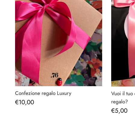
Confezione regalo Luxury
Vuoi il tuo
Prezzo normale
€10,00
regalo?
Prezzo n
€5,00