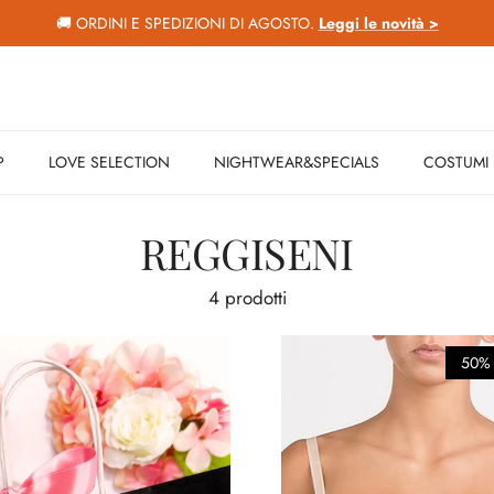
🚚 ORDINI E SPEDIZIONI DI AGOSTO.
Leggi le novità >
P
LOVE SELECTION
NIGHTWEAR&SPECIALS
COSTUMI
REGGISENI
4 prodotti
50% 