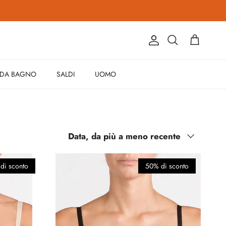
Account
Carrello
Cerca
 DA BAGNO
SALDI
UOMO
Ordina per
Data, da più a meno recente
di sconto
50% di sconto