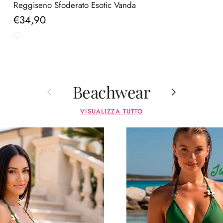
Reggiseno Sfoderato Esotic Vanda
Prezzo normale
€34,90
Beachwear
Indietro
Avanti
VISUALIZZA TUTTO