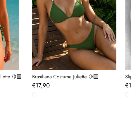
iette 🍋‍🟩
Brasiliana Costume Juliette 🍋‍🟩
Sl
Prezzo normale
Pr
€17,90
€1