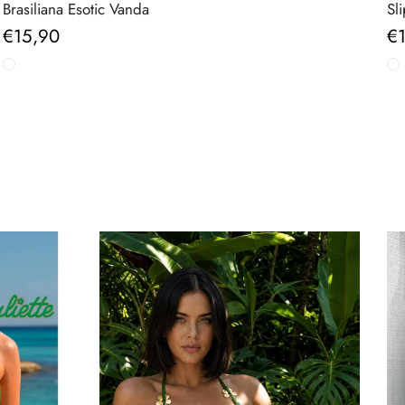
Brasiliana Esotic Vanda
Sl
Prezzo normale
Pr
€15,90
€