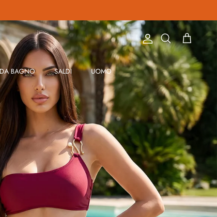
Account
Carrello
Cerca
 DA BAGNO
SALDI
UOMO