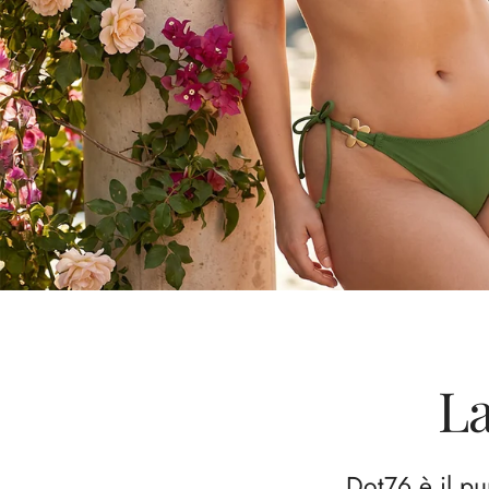
La
Dot76 è il pu