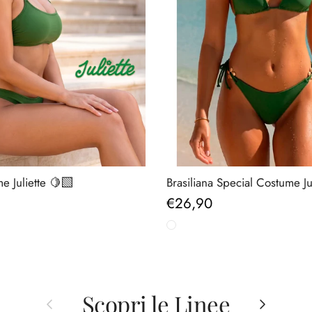
 Juliette 🍋‍🟩
Brasiliana Special Costume Jul
ormale
Prezzo normale
€26,90
Scopri le Linee
Indietro
Avanti