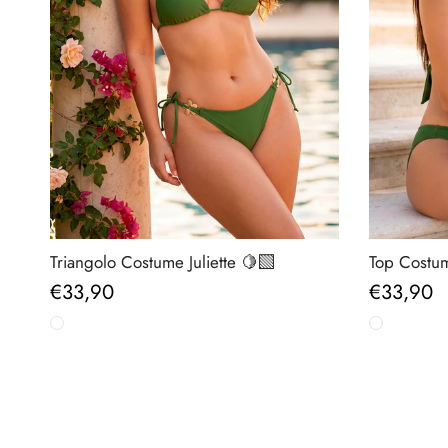
Triangolo Costume Juliette 🍋‍🟩
Top Costume
Prezzo normale
Prezzo n
€33,90
€33,90