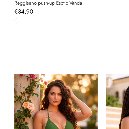
Reggiseno push-up Esotic Vanda
Prezzo normale
€34,90