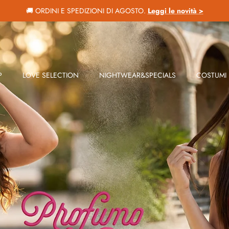
🚚 ORDINI E SPEDIZIONI DI AGOSTO.
Leggi le novità >
P
LOVE SELECTION
NIGHTWEAR&SPECIALS
COSTUMI