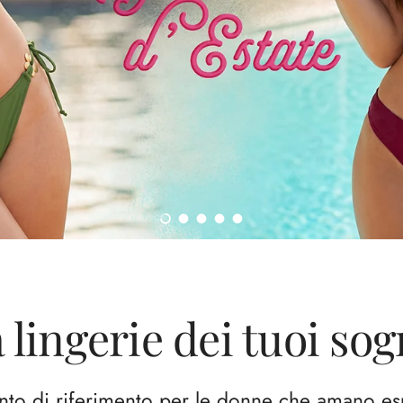
Carica slide 1 di 5
Carica slide 2 di 5
Carica slide 3 di 5
Carica slide 4 di 5
Carica slide 5 di 5
 lingerie dei tuoi sog
nto di riferimento per le donne che amano esp