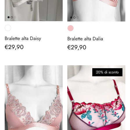
Bralette alta Daisy
Bralette alta Dalia
Prezzo normale
Prezzo normale
€29,90
€29,90
20% di sconto