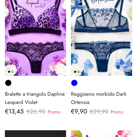
Bralette a triangolo Daphne
Reggiseno morbido Dark
Leopard Violet
Ortensia
Prezzo di vendita
Prezzo di vendita
€13,45
€9,90
Prezzo normale
Prezzo normale
€26,90
€29,90
Promo
Promo