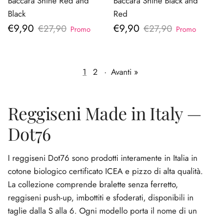
Baccara Shine Red and
Baccara Shine Black and
Black
Red
Prezzo di vendita
Prezzo di vendita
€9,90
€9,90
Prezzo normale
Prezzo normale
€27,90
€27,90
Promo
Promo
1
2
·
Avanti »
Reggiseni Made in Italy —
Dot76
I reggiseni Dot76 sono prodotti interamente in Italia in
cotone biologico certificato ICEA e pizzo di alta qualità.
La collezione comprende bralette senza ferretto,
reggiseni push-up, imbottiti e sfoderati, disponibili in
taglie dalla S alla 6. Ogni modello porta il nome di un