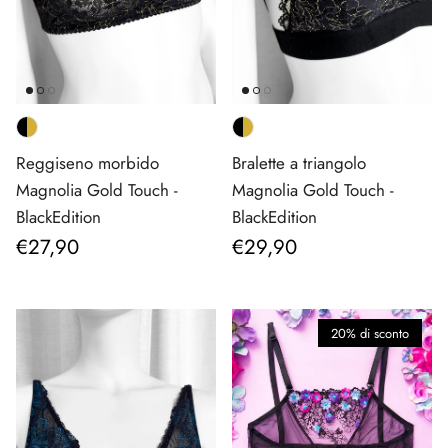
Reggiseno morbido
Bralette a triangolo
Magnolia Gold Touch -
Magnolia Gold Touch -
BlackEdition
BlackEdition
Prezzo normale
Prezzo normale
€27,90
€29,90
20% di sconto