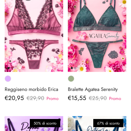
Reggiseno morbido Erica
Bralette Agatea Serenity
Prezzo di vendita
Prezzo di vendita
€20,95
€15,55
Prezzo normale
Prezzo normale
€29,90
€25,90
Promo
Promo
50% di sconto
67% di sconto