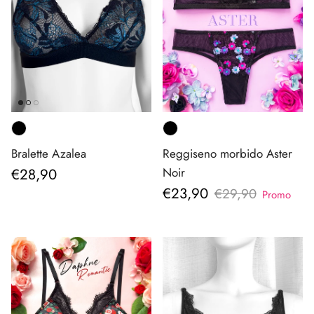
Bralette Azalea
Reggiseno morbido Aster
Prezzo normale
€28,90
Noir
Prezzo di vendita
€23,90
Prezzo normale
€29,90
Promo