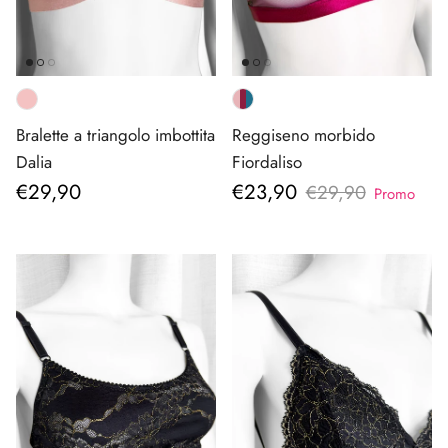
Bralette a triangolo imbottita
Reggiseno morbido
Dalia
Fiordaliso
Prezzo normale
Prezzo di vendita
€29,90
€23,90
Prezzo normale
€29,90
Promo