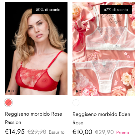
50% di sconto
67% di sconto
Reggiseno morbido Rose
Reggiseno morbido Eden
Passion
Rose
Prezzo di vendita
Prezzo di vendita
€14,95
€10,00
Prezzo normale
Prezzo normale
€29,90
€29,90
Esaurito
Promo