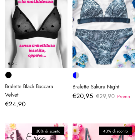
Bralette Black Baccara
Bralette Sakura Night
Prezzo di vendita
Velvet
€20,95
Prezzo normale
€29,90
Promo
Prezzo normale
€24,90
30% di sconto
40% di sconto