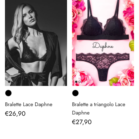
Bralette Lace Daphne
Bralette a triangolo Lace
Prezzo normale
€26,90
Daphne
Prezzo normale
€27,90