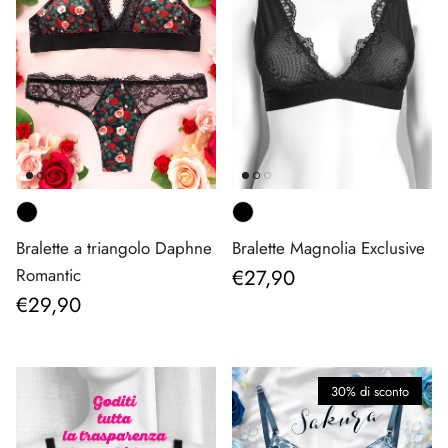
Bralette a triangolo Daphne
Bralette Magnolia Exclusive
Prezzo normale
Romantic
€27,90
Prezzo normale
€29,90
30% di sconto