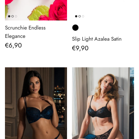
Scrunchie Endless
Elegance
Slip Light Azalea Satin
Prezzo normale
€6,90
Prezzo normale
€9,90