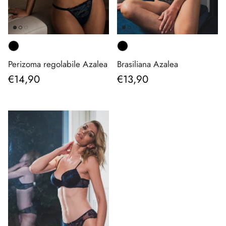
Perizoma regolabile Azalea
Brasiliana Azalea
Prezzo normale
Prezzo normale
€14,90
€13,90