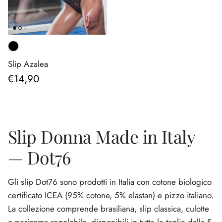
Slip Azalea
Prezzo normale
€14,90
Slip Donna Made in Italy
— Dot76
Gli slip Dot76 sono prodotti in Italia con cotone biologico
certificato ICEA (95% cotone, 5% elastan) e pizzo italiano.
La collezione comprende brasiliana, slip classica, culotte
e perizoma regolabile, disponibili in tutte le taglie dalla S