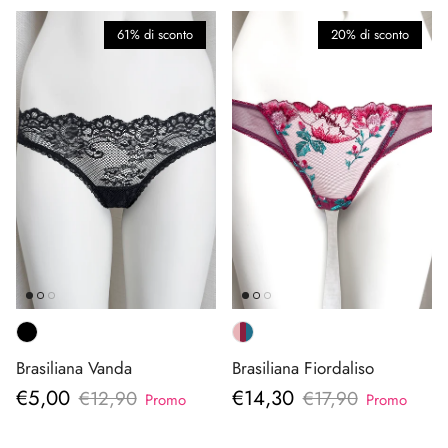
61% di sconto
20% di sconto
Brasiliana Vanda
Brasiliana Fiordaliso
Prezzo di vendita
Prezzo di vendita
€5,00
€14,30
Prezzo normale
Prezzo normale
€12,90
€17,90
Promo
Promo