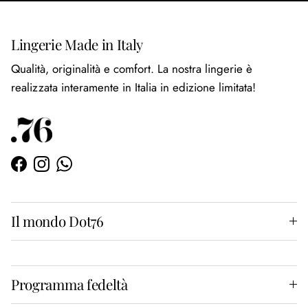
Lingerie Made in Italy
Qualità, originalità e comfort. La nostra lingerie è
realizzata interamente in Italia in edizione limitata!
Facebook
Instagram
WhatsApp
Il mondo Dot76
Programma fedeltà