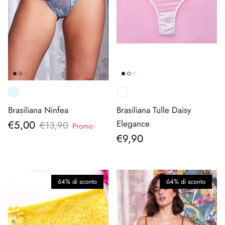
Brasiliana Ninfea
Brasiliana Tulle Daisy
Prezzo di vendita
€5,00
Elegance
Prezzo normale
€13,90
Promo
Prezzo normale
€9,90
64% di sconto
64% di sconto