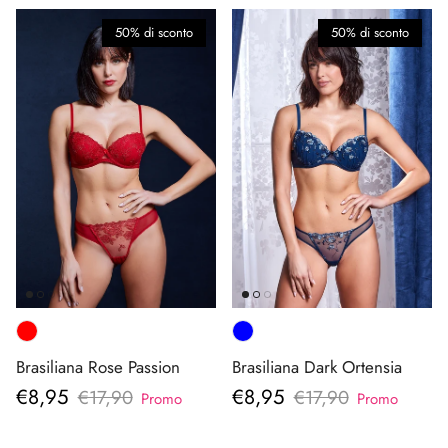
50% di sconto
50% di sconto
Brasiliana Rose Passion
Brasiliana Dark Ortensia
Prezzo di vendita
Prezzo di vendita
€8,95
€8,95
Prezzo normale
Prezzo normale
€17,90
€17,90
Promo
Promo