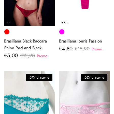
Brasiliana Iberis Passion
Brasiliana Black Baccara
Prezzo di vendita
€4,80
Shine Red and Black
Prezzo normale
€15,90
Promo
Prezzo di vendita
€5,00
Prezzo normale
€12,90
Promo
69% di sconto
66% di sconto