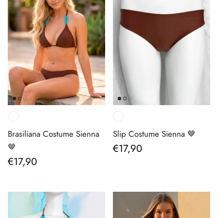
Brasiliana Costume Sienna
Slip Costume Sienna 🤎
Prezzo normale
🤎
€17,90
Prezzo normale
€17,90