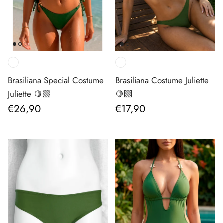
Brasiliana Special Costume
Brasiliana Costume Juliette
Juliette 🍋‍🟩
🍋‍🟩
Prezzo normale
Prezzo normale
€26,90
€17,90