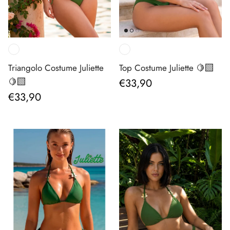
Triangolo Costume Juliette
Top Costume Juliette 🍋‍🟩
Prezzo normale
🍋‍🟩
€33,90
Prezzo normale
€33,90