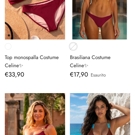
Top monospalla Costume
Brasiliana Costume
Celine✨
Celine✨
Prezzo normale
Prezzo normale
€33,90
€17,90
Esaurito