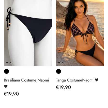
Brasiliana Costume Naomi
Tanga CostumeNaomi 🖤
Prezzo normale
🖤
€19,90
Prezzo normale
€19,90