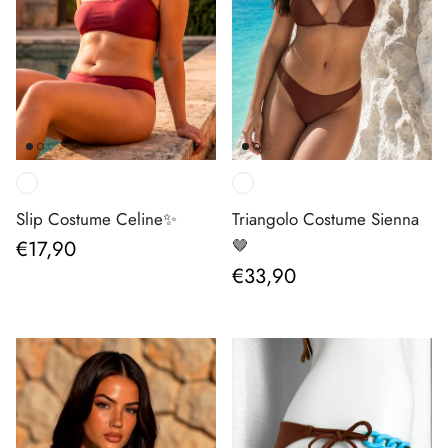
Slip Costume Celine✨
Triangolo Costume Sienna
Prezzo normale
€17,90
🤎
Prezzo normale
€33,90