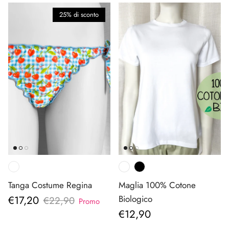
25% di sconto
Tanga Costume Regina
Maglia 100% Cotone
Prezzo di vendita
€17,20
Biologico
Prezzo normale
€22,90
Promo
Prezzo normale
€12,90