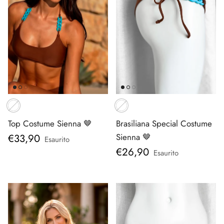
Top Costume Sienna 🤎
Brasiliana Special Costume
Prezzo normale
€33,90
Sienna 🤎
Esaurito
Prezzo normale
€26,90
Esaurito