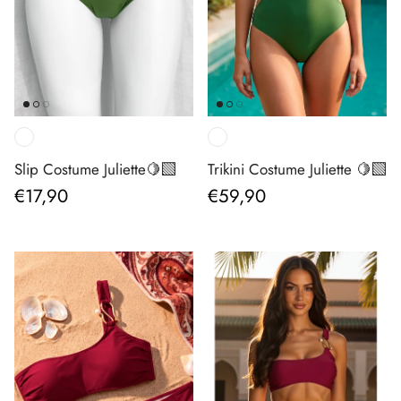
Slip Costume Juliette🍋‍🟩
Trikini Costume Juliette 🍋‍🟩
Prezzo normale
Prezzo normale
€17,90
€59,90