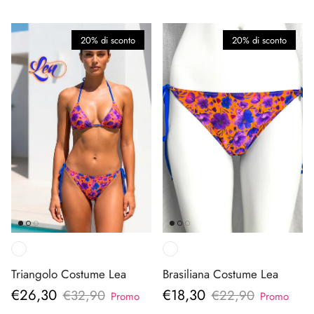
20% di sconto
20% di sconto
Triangolo Costume Lea
Brasiliana Costume Lea
Prezzo di vendita
Prezzo di vendita
€26,30
€18,30
Prezzo normale
Prezzo normale
€32,90
€22,90
Promo
Promo