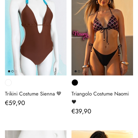
Trikini Costume Sienna 🤎
Triangolo Costume Naomi
Prezzo normale
€59,90
🖤
Prezzo normale
€39,90