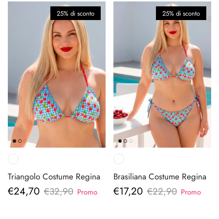
25% di sconto
25% di sconto
Triangolo Costume Regina
Brasiliana Costume Regina
Prezzo di vendita
Prezzo di vendita
€24,70
€17,20
Prezzo normale
Prezzo normale
€32,90
€22,90
Promo
Promo