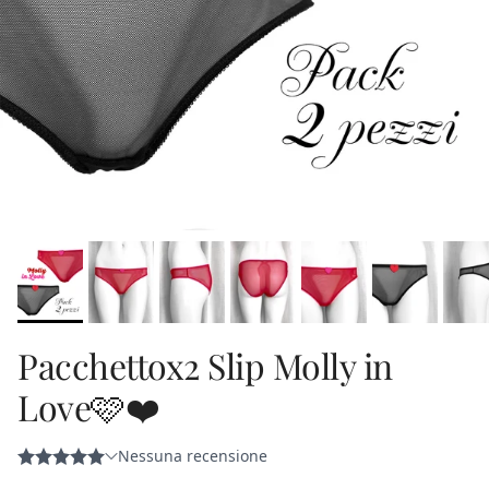
Pacchettox2 Slip Molly in
Love🩷❤️