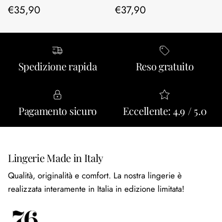
Prezzo normale
Prezzo normale
€35,90
€37,90
Spedizione rapida
Reso gratuito
Pagamento sicuro
Eccellente: 4.9 / 5.0
Lingerie Made in Italy
Qualità, originalità e comfort. La nostra lingerie è
realizzata interamente in Italia in edizione limitata!