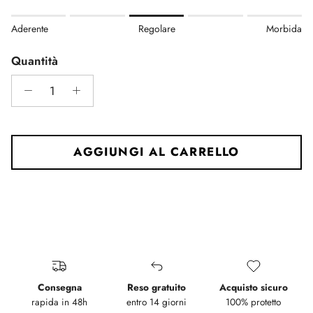
Rating of 1 means Aderente.
Aderente
Regolare
Morbida
Middle rating means Regolare.
Rating of 5 means Morbida.
Quantità
The rating of this product for "" is 3.
AGGIUNGI AL CARRELLO
Consegna
Reso gratuito
Acquisto sicuro
rapida in 48h
entro 14 giorni
100% protetto