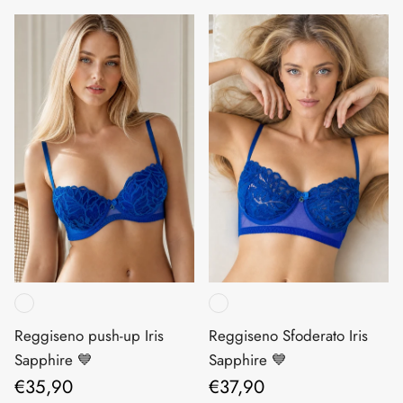
Reggiseno push-up Iris
Reggiseno Sfoderato Iris
Sapphire 💙
Sapphire 💙
Prezzo normale
Prezzo normale
€35,90
€37,90