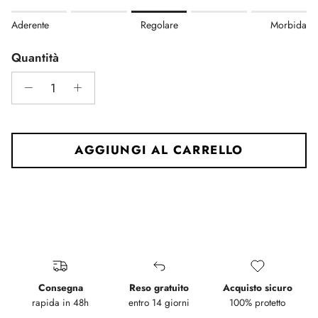
Rating of 1 means Aderente.
Aderente
Regolare
Morbida
Middle rating means Regolare.
Rating of 5 means Morbida.
Quantità
The rating of this product for "" is 3.
AGGIUNGI AL CARRELLO
Consegna
Reso gratuito
Acquisto sicuro
rapida in 48h
entro 14 giorni
100% protetto