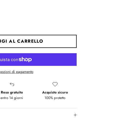
.
r "" is 3.
GI AL CARRELLO
 opzioni di pagamento
Reso gratuito
Acquisto sicuro
entro 14 giorni
100% protetto