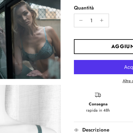
Rating of 5 means Morbida
Quantità
The rating of this product fo
AGGIUN
Altre
Consegna
rapida in 48h
Descrizione