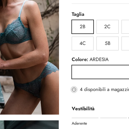
Taglia
2B
2C
4C
5B
Colore:
ARDESIA
ARDESIA
4 disponibili a magazzi
Vestibilità
Rating of 1 means Aderente
Aderente
Middle rating means Regola