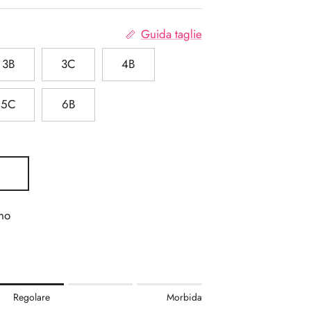
Guida taglie
3B
3C
4B
5C
6B
no
.
Regolare
Morbida
re.