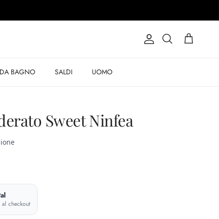
Account
Carrello
Cerca
 DA BAGNO
SALDI
UOMO
derato Sweet Ninfea
al
e al checkout