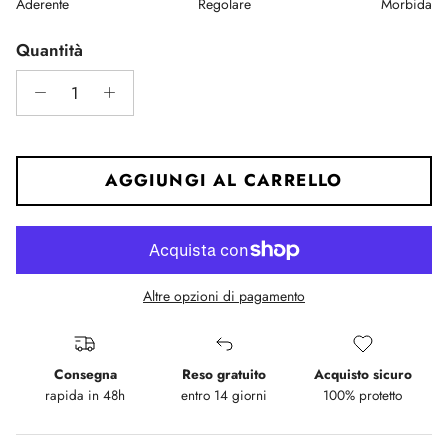
Aderente
Regolare
Morbida
Middle rating means Regolare.
Rating of 5 means Morbida.
Quantità
The rating of this product for "" is 3.
AGGIUNGI AL CARRELLO
Altre opzioni di pagamento
Consegna
Reso gratuito
Acquisto sicuro
rapida in 48h
entro 14 giorni
100% protetto