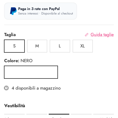
Paga in 3 rate con PayPal
Senza interessi • Disponibile al checkout
Taglia
Guida taglie
S
M
L
XL
Colore:
NERO
NERO
4 disponibili a magazzino
Vestibilità
Rating of 1 means Aderente.