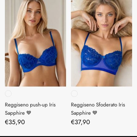
Reggiseno push-up Iris
Reggiseno Sfoderato Iris
Sapphire 💙
Sapphire 💙
Prezzo normale
Prezzo normale
€35,90
€37,90