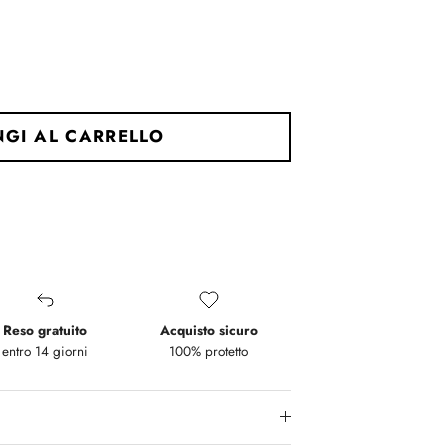
.
r "" is 3.
GI AL CARRELLO
Reso gratuito
Acquisto sicuro
entro 14 giorni
100% protetto