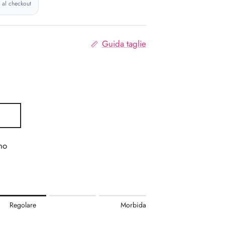
e al checkout
Guida taglie
no
.
Regolare
Morbida
re.