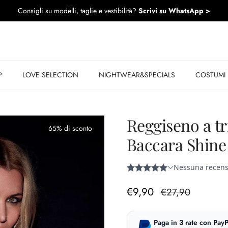
⏳ PROMO A TEMPO: sconti sulle collezioni.
Scopri di più >
P
LOVE SELECTION
NIGHTWEAR&SPECIALS
COSTUMI
Reggiseno a tr
65% di sconto
Baccara Shine
Prezzo di vendita
Prezzo normale
€9,90
€27,90
Paga in 3 rate con PayP