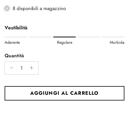
8 disponibili a magazzino
Vestibilità
Rating of 1 means Aderente.
Aderente
Regolare
Morbida
Middle rating means Regolare.
Rating of 5 means Morbida.
Quantità
The rating of this product for "" is 3.
AGGIUNGI AL CARRELLO