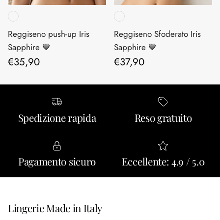
Reggiseno push-up Iris
Reggiseno Sfoderato Iris
Sapphire 💙
Sapphire 💙
Prezzo normale
Prezzo normale
€35,90
€37,90
Spedizione rapida
Reso gratuito
Pagamento sicuro
Eccellente: 4.9 / 5.0
Lingerie Made in Italy