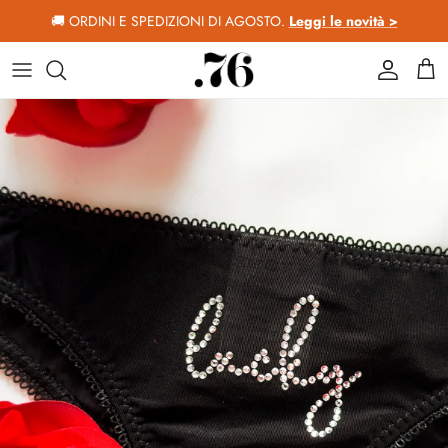
Passa ai contenuti
🚚 ORDINI E SPEDIZIONI DI AGOSTO.
Leggi le novità >
Account
Car
Passa alle informazioni sul prodotto