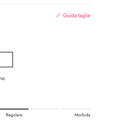
Guida taglie
no
.
Regolare
Morbida
re.
.
r "" is 3.