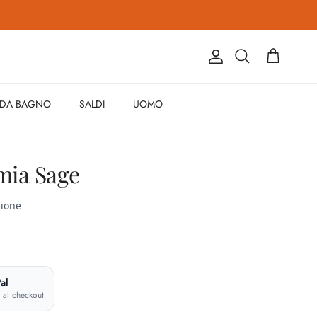
Account
Carrello
Cerca
 DA BAGNO
SALDI
UOMO
mia Sage
al
e al checkout