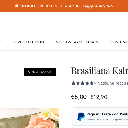
🚚 ORDINI E SPEDIZIONI DI AGOSTO.
Leggi le novità >
P
LOVE SELECTION
NIGHTWEAR&SPECIALS
COSTUMI
Brasiliana Kal
61% di sconto
Prezzo di vendita
Prezzo normale
€5,00
€12,90
Paga in 3 rate con PayP
Senza interessi • Disponibil