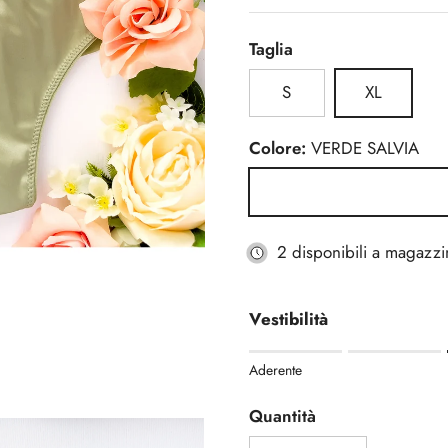
Taglia
S
XL
Colore:
VERDE SALVIA
VERDE SALVIA
2 disponibili a magazzi
Vestibilità
Rating of 1 means Aderente
Aderente
Middle rating means Regola
Rating of 5 means Morbida
Quantità
The rating of this product fo