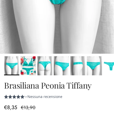
Brasiliana Peonia Tiffany
Prezzo di vendita
Prezzo normale
€8,35
€13,90