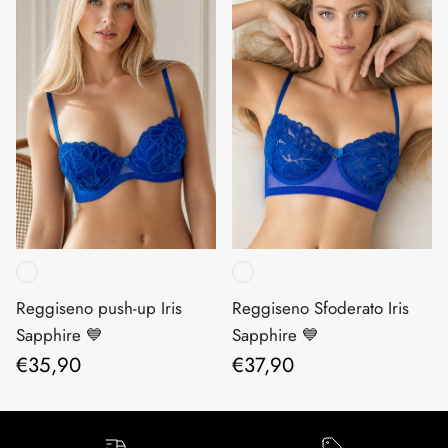
Reggiseno push-up Iris
Reggiseno Sfoderato Iris
Sapphire 💙
Sapphire 💙
Prezzo normale
Prezzo normale
€35,90
€37,90