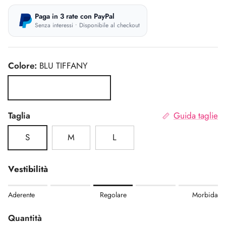
Paga in 3 rate con PayPal
Senza interessi • Disponibile al checkout
Colore:
BLU TIFFANY
BLU TIFFANY
Taglia
Guida taglie
S
M
L
Vestibilità
Rating of 1 means Aderente.
Aderente
Regolare
Morbida
Middle rating means Regolare.
Rating of 5 means Morbida.
Quantità