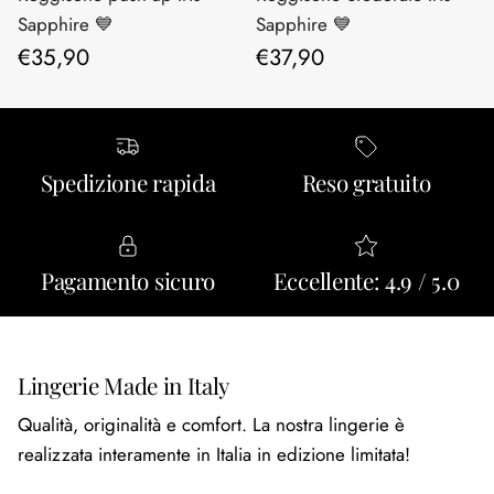
Sapphire 💙
Sapphire 💙
Prezzo normale
Prezzo normale
€35,90
€37,90
Spedizione rapida
Reso gratuito
Pagamento sicuro
Eccellente: 4.9 / 5.0
Lingerie Made in Italy
Qualità, originalità e comfort. La nostra lingerie è
realizzata interamente in Italia in edizione limitata!