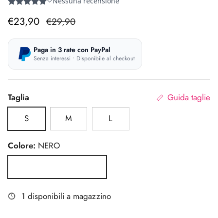
Prezzo di vendita
Prezzo normale
€23,90
€29,90
Paga in 3 rate con PayPal
Senza interessi • Disponibile al checkout
Taglia
Guida taglie
S
M
L
Colore:
NERO
NERO
1 disponibili a magazzino