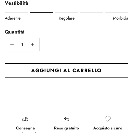
Vestibilità
Rating of 1 means Aderente.
Aderente
Regolare
Morbida
Middle rating means Regolare.
Rating of 5 means Morbida.
Quantità
The rating of this product for "" is 2.
AGGIUNGI AL CARRELLO
Consegna
Reso gratuito
Acquisto sicuro