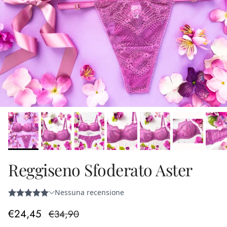
Reggiseno Sfoderato Aster
Prezzo di vendita
Prezzo normale
€24,45
€34,90