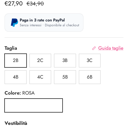
Prezzo di vendita
Prezzo normale
€27,90
€34,90
Paga in 3 rate con PayPal
Senza interessi • Disponibile al checkout
Taglia
Guida taglie
2B
2C
3B
3C
4B
4C
5B
6B
Colore:
ROSA
ROSA
Vestibilità