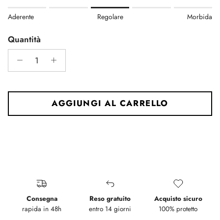
Rating of 1 means Aderente.
Aderente
Regolare
Morbida
Middle rating means Regolare.
Rating of 5 means Morbida.
Quantità
The rating of this product for "" is 3.
AGGIUNGI AL CARRELLO
Consegna
Reso gratuito
Acquisto sicuro
rapida in 48h
entro 14 giorni
100% protetto