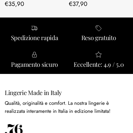
Prezzo normale
Prezzo normale
€35,90
€37,90
Spedizione rapida
Reso gratuito
Pagamento sicuro
Eccellente: 4.9 / 5.0
Lingerie Made in Italy
Qualità, originalità e comfort. La nostra lingerie è
realizzata interamente in Italia in edizione limitata!