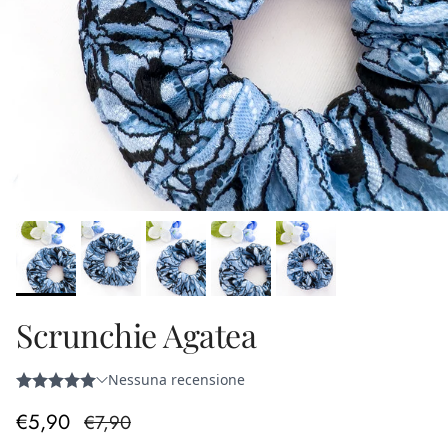
Scrunchie Agatea
Prezzo di vendita
Prezzo normale
€5,90
€7,90