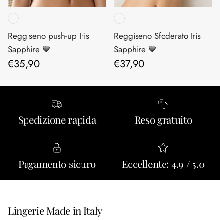
Reggiseno push-up Iris
Reggiseno Sfoderato Iris
Sapphire 💙
Sapphire 💙
Prezzo normale
Prezzo normale
€35,90
€37,90
Spedizione rapida
Reso gratuito
Pagamento sicuro
Eccellente: 4.9 / 5.0
Lingerie Made in Italy