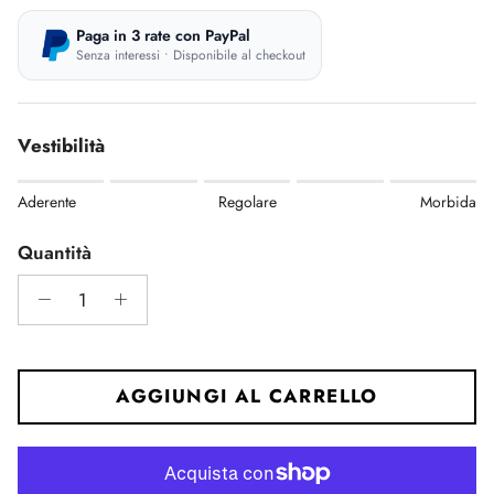
Paga in 3 rate con PayPal
Senza interessi • Disponibile al checkout
Vestibilità
Rating of 1 means Aderente.
Aderente
Regolare
Morbida
Middle rating means Regolare.
Rating of 5 means Morbida.
Quantità
The rating of this product for "" is 0.
AGGIUNGI AL CARRELLO