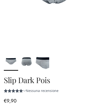
Slip Dark Pois
Prezzo normale
€9,90