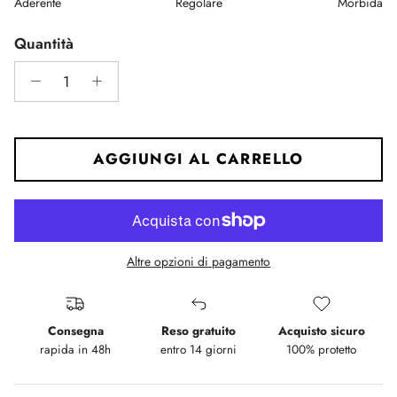
Aderente
Regolare
Morbida
Middle rating means Regolare.
Rating of 5 means Morbida.
Quantità
The rating of this product for "" is 3.
AGGIUNGI AL CARRELLO
Altre opzioni di pagamento
Consegna
Reso gratuito
Acquisto sicuro
rapida in 48h
entro 14 giorni
100% protetto