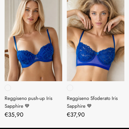
Reggiseno push-up Iris
Reggiseno Sfoderato Iris
Sapphire 💙
Sapphire 💙
Prezzo normale
Prezzo normale
€35,90
€37,90