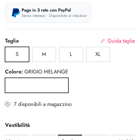
Paga in 3 rate con PayPal
Senza interessi • Disponibile al checkout
Taglia
Guida taglie
S
M
L
XL
Colore:
GRIGIO MELANGE
GRIGIO MELANGE
7 disponibili a magazzino
Vestibilità
Rating of 1 means Aderente.