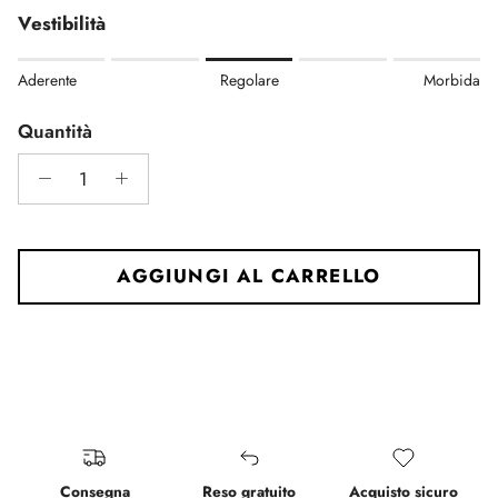
Vestibilità
Rating of 1 means Aderente.
Aderente
Regolare
Morbida
Middle rating means Regolare.
Rating of 5 means Morbida.
Quantità
The rating of this product for "" is 3.
AGGIUNGI AL CARRELLO
Consegna
Reso gratuito
Acquisto sicuro