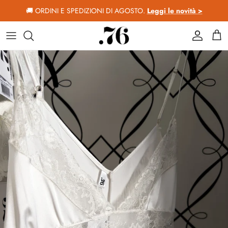
Passa ai contenuti
🚚 ORDINI E SPEDIZIONI DI AGOSTO.
Leggi le novità >
Account
Car
Passa alle informazioni sul prodotto