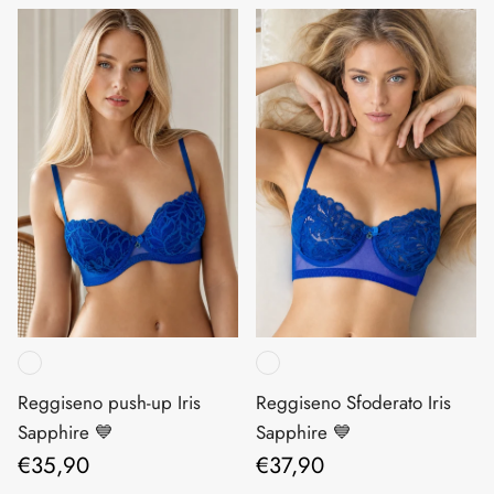
Reggiseno push-up Iris
Reggiseno Sfoderato Iris
Sapphire 💙
Sapphire 💙
Prezzo normale
Prezzo normale
€35,90
€37,90