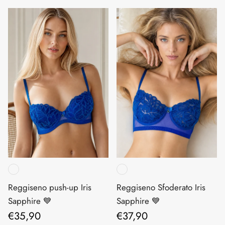
Reggiseno push-up Iris
Reggiseno Sfoderato Iris
Sapphire 💙
Sapphire 💙
Prezzo normale
Prezzo normale
€35,90
€37,90