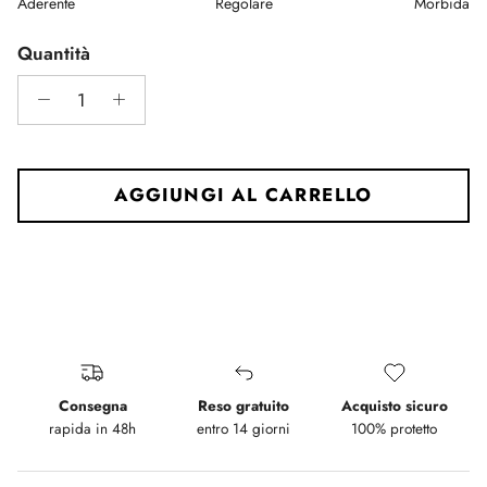
Aderente
Regolare
Morbida
Middle rating means Regolare.
Rating of 5 means Morbida.
Quantità
The rating of this product for "" is 3.
AGGIUNGI AL CARRELLO
Consegna
Reso gratuito
Acquisto sicuro
rapida in 48h
entro 14 giorni
100% protetto