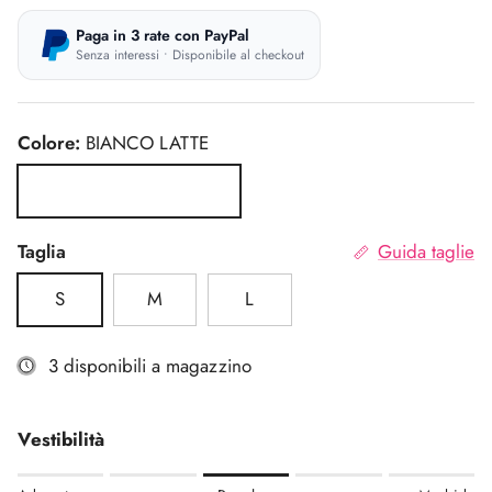
Paga in 3 rate con PayPal
Senza interessi • Disponibile al checkout
Colore:
BIANCO LATTE
BIANCO LATTE
Taglia
Guida taglie
S
M
L
3 disponibili a magazzino
Vestibilità
Rating of 1 means Aderente.