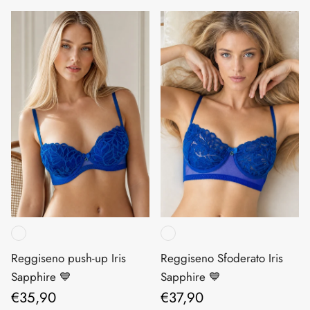
Reggiseno push-up Iris
Reggiseno Sfoderato Iris
Sapphire 💙
Sapphire 💙
Prezzo normale
Prezzo normale
€35,90
€37,90