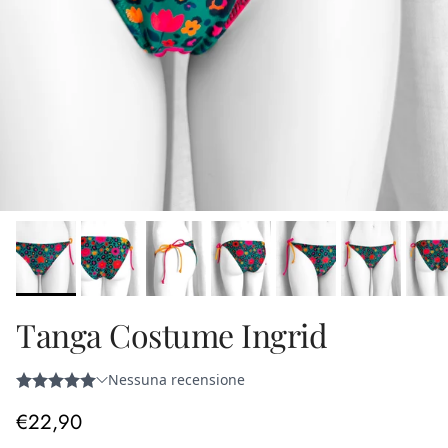
Tanga Costume Ingrid
Prezzo normale
€22,90