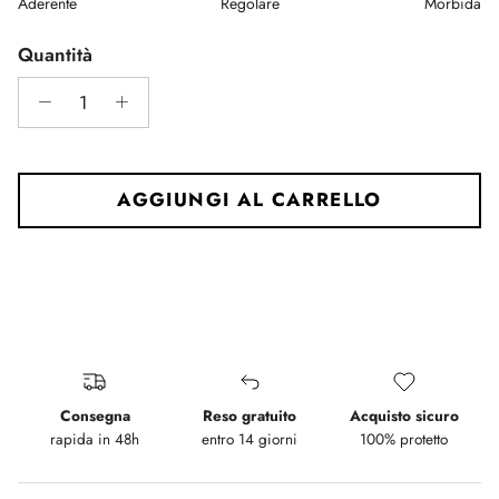
Aderente
Regolare
Morbida
Middle rating means Regolare.
Rating of 5 means Morbida.
Quantità
The rating of this product for "" is 3.
AGGIUNGI AL CARRELLO
Consegna
Reso gratuito
Acquisto sicuro
rapida in 48h
entro 14 giorni
100% protetto