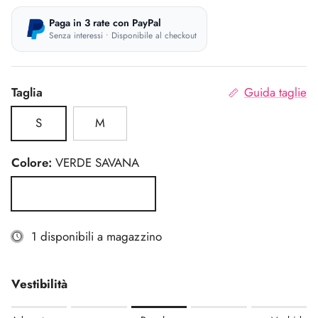
Paga in 3 rate con PayPal
Senza interessi • Disponibile al checkout
Taglia
Guida taglie
S
M
Colore:
VERDE SAVANA
VERDE SAVANA
1 disponibili a magazzino
Vestibilità
Rating of 1 means Aderente.