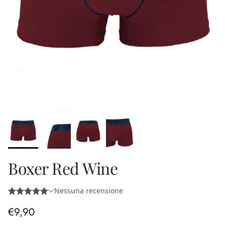
Boxer Red Wine
Prezzo normale
€9,90