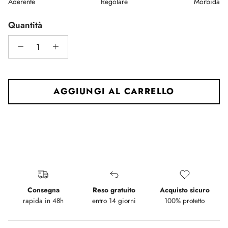
Aderente
Regolare
Morbida
Middle rating means Regolare.
Rating of 5 means Morbida.
Quantità
The rating of this product for "" is 3.
AGGIUNGI AL CARRELLO
Consegna
Reso gratuito
Acquisto sicuro
rapida in 48h
entro 14 giorni
100% protetto