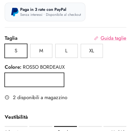
Paga in 3 rate con PayPal
Senza interessi • Disponibile al checkout
Taglia
Guida taglie
S
M
L
XL
Colore:
ROSSO BORDEAUX
ROSSO BORDEAUX
2 disponibili a magazzino
Vestibilità
Rating of 1 means Aderente.