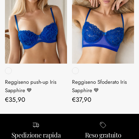
Reggiseno push-up Iris
Reggiseno Sfoderato Iris
Sapphire 💙
Sapphire 💙
Prezzo normale
Prezzo normale
€35,90
€37,90
Spedizione rapida
Reso gratuito