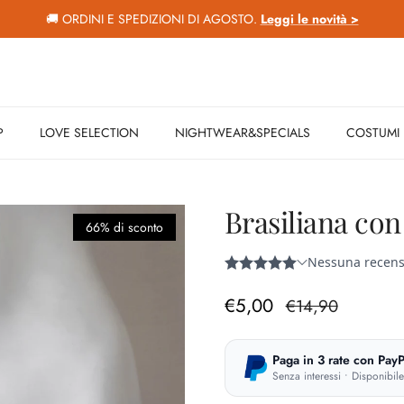
🚚 ORDINI E SPEDIZIONI DI AGOSTO.
Leggi le novità >
P
LOVE SELECTION
NIGHTWEAR&SPECIALS
COSTUMI
Brasiliana con
66% di sconto
Prezzo di vendita
Prezzo normale
€5,00
€14,90
Paga in 3 rate con PayP
Senza interessi • Disponibil