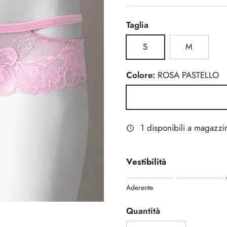
Taglia
S
M
Colore:
ROSA PASTELLO
ROSA PASTELLO
1 disponibili a magazzi
Vestibilità
Rating of 1 means Aderente
Aderente
Middle rating means Regola
Rating of 5 means Morbida
Quantità
The rating of this product fo