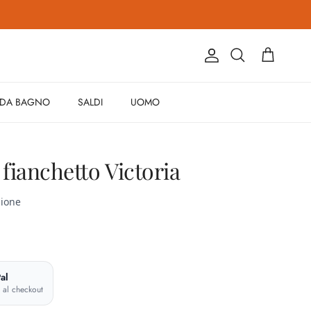
Account
Carrello
Cerca
 DA BAGNO
SALDI
UOMO
 fianchetto Victoria
al
e al checkout