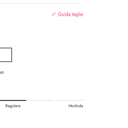
Guida taglie
no
.
Regolare
Morbida
re.
.
r "" is 3.