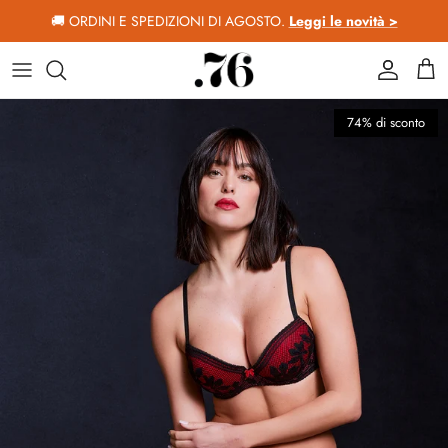
Passa ai contenuti
🚚 ORDINI E SPEDIZIONI DI AGOSTO.
Leggi le novità >
Account
Car
Passa alle informazioni sul prodotto
74% di sconto