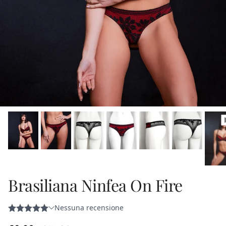
Brasiliana Ninfea On Fire
Prezzo di vendita
Prezzo normale