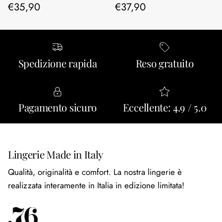
Prezzo normale
Prezzo normale
€35,90
€37,90
Spedizione rapida
Reso gratuito
Pagamento sicuro
Eccellente: 4.9 / 5.0
Lingerie Made in Italy
Qualità, originalità e comfort. La nostra lingerie è
realizzata interamente in Italia in edizione limitata!