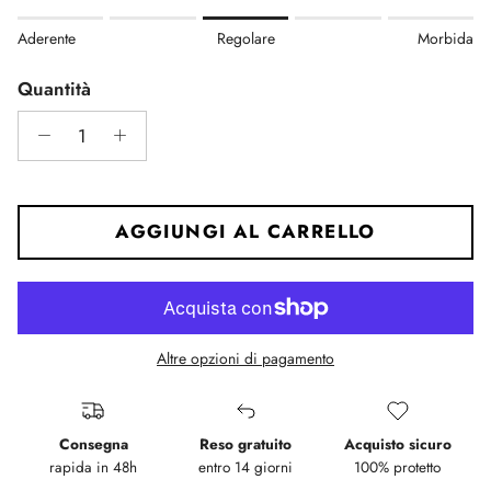
Rating of 1 means Aderente.
Aderente
Regolare
Morbida
Middle rating means Regolare.
Rating of 5 means Morbida.
Quantità
The rating of this product for "" is 3.
AGGIUNGI AL CARRELLO
Altre opzioni di pagamento
Consegna
Reso gratuito
Acquisto sicuro
rapida in 48h
entro 14 giorni
100% protetto