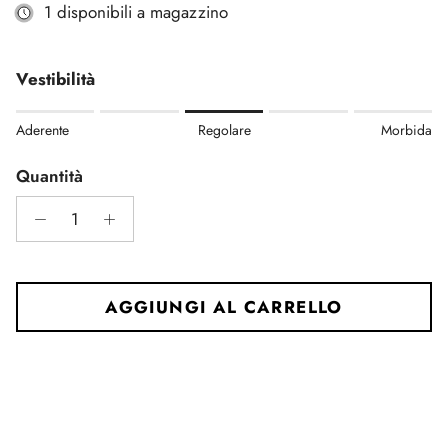
1 disponibili a magazzino
Vestibilità
Rating of 1 means Aderente.
Aderente
Regolare
Morbida
Middle rating means Regolare.
Rating of 5 means Morbida.
Quantità
The rating of this product for "" is 3.
AGGIUNGI AL CARRELLO