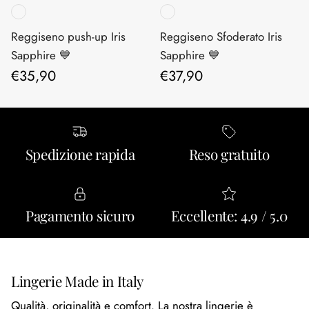
Reggiseno push-up Iris
Reggiseno Sfoderato Iris
Sapphire 💙
Sapphire 💙
Prezzo normale
Prezzo normale
€35,90
€37,90
Spedizione rapida
Reso gratuito
Pagamento sicuro
Eccellente: 4.9 / 5.0
Lingerie Made in Italy
Qualità, originalità e comfort. La nostra lingerie è