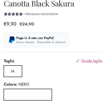
Canotta Black Sakura
Prezzo di vendita
Prezzo normale
€9,90
€24,90
Paga in 3 rate con PayPal
Senza interessi • Disponibile al checkout
Taglia
Guida taglie
M
Colore:
NERO
NERO