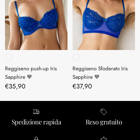
Reggiseno push-up Iris
Reggiseno Sfoderato Iris
Sapphire 💙
Sapphire 💙
Prezzo normale
Prezzo normale
€35,90
€37,90
Spedizione rapida
Reso gratuito