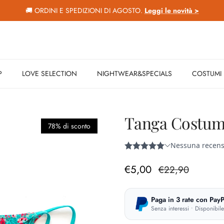
🚚 ORDINI E SPEDIZIONI DI AGOSTO.
Leggi le novità >
P
LOVE SELECTION
NIGHTWEAR&SPECIALS
COSTUMI
Tanga Costum
78% di sconto
Prezzo di vendita
Prezzo normale
€5,00
€22,90
Paga in 3 rate con PayP
Senza interessi • Disponibil