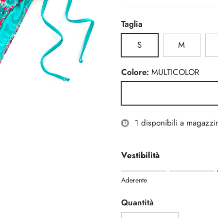
Taglia
S
M
Colore:
MULTICOLOR
MULTICOLOR
1 disponibili a magazzi
Vestibilità
Rating of 1 means Aderente
Aderente
Middle rating means Regola
Rating of 5 means Morbida
Quantità
The rating of this product fo