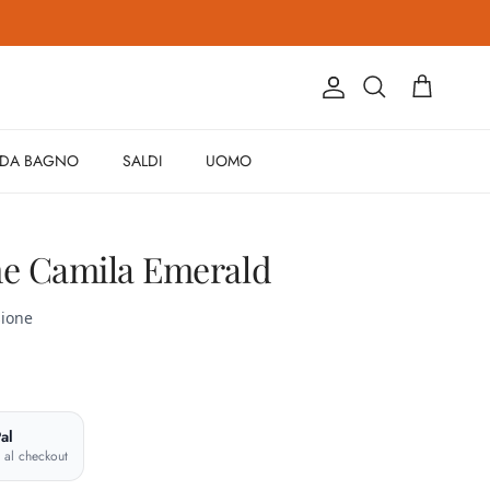
Account
Carrello
Cerca
 DA BAGNO
SALDI
UOMO
e Camila Emerald
al
e al checkout