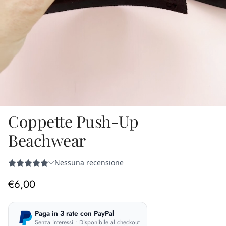
Coppette Push-Up
Beachwear
Prezzo normale
€6,00
Paga in 3 rate con PayPal
Senza interessi • Disponibile al checkout