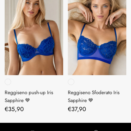
Reggiseno push-up Iris
Reggiseno Sfoderato Iris
Sapphire 💙
Sapphire 💙
Prezzo normale
Prezzo normale
€35,90
€37,90