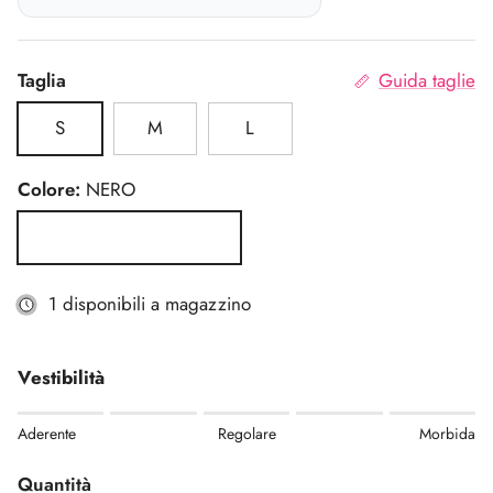
Taglia
Guida taglie
S
M
L
Colore:
NERO
NERO
1 disponibili a magazzino
Vestibilità
Rating of 1 means Aderente.
Aderente
Regolare
Morbida
Middle rating means Regolare.
Rating of 5 means Morbida.
Quantità