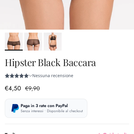
Hipster Black Baccara
Prezzo di vendita
Prezzo normale
€4,50
€9,90
Paga in 3 rate con PayPal
Senza interessi • Disponibile al checkout