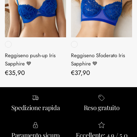
Reggiseno push-up Iris
Reggiseno Sfoderato Iris
Sapphire 💙
Sapphire 💙
Prezzo normale
Prezzo normale
€35,90
€37,90
Spedizione rapida
Reso gratuito
Pagamento sicuro
Eccellente: 4.9 / 5.0