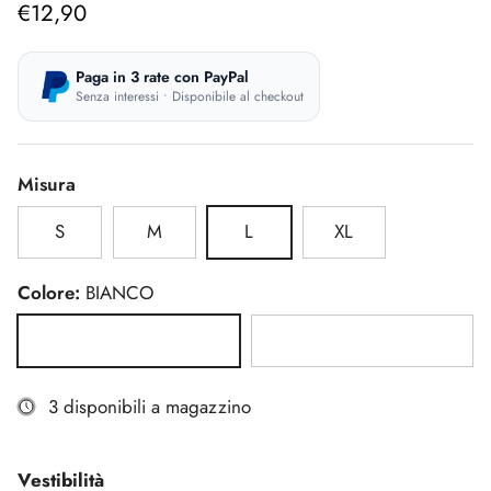
Prezzo normale
€12,90
Paga in 3 rate con PayPal
Senza interessi • Disponibile al checkout
Misura
S
M
L
XL
Colore:
BIANCO
BIANCO
NERO
3 disponibili a magazzino
Vestibilità