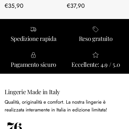
Prezzo normale
Prezzo normale
€35,90
€37,90
Spedizione rapida
Reso gratuito
Pagamento sicuro
Eccellente: 4.9 / 5.0
Lingerie Made in Italy
Qualità, originalità e comfort. La nostra lingerie è
realizzata interamente in Italia in edizione limitata!