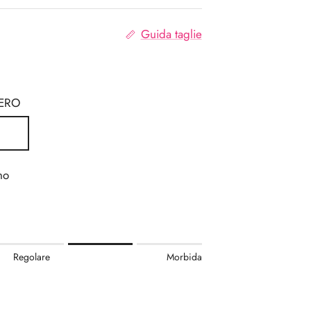
Guida taglie
ERO
no
.
Regolare
Morbida
re.
.
r "" is 4.