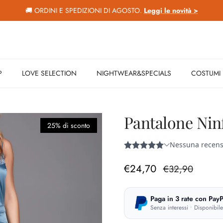
🚚 ORDINI E SPEDIZIONI DI AGOSTO.
Leggi le novità >
P
LOVE SELECTION
NIGHTWEAR&SPECIALS
COSTUMI
Pantalone Nin
25% di sconto
Prezzo di vendita
Prezzo normal
€24,70
€32,90
Paga in 3 rate con PayP
Senza interessi • Disponibil