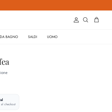
Account
Carrello
Cerca
 DA BAGNO
SALDI
UOMO
fea
e
al
e al checkout