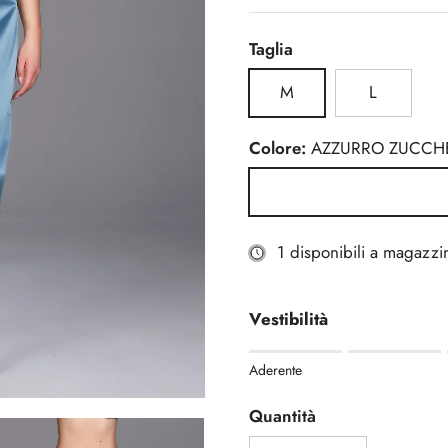
Taglia
M
L
Colore:
AZZURRO ZUCCH
AZZURRO ZUCCHERO
1 disponibili a magazzi
Vestibilità
Rating of 1 means Aderente
Aderente
Middle rating means Regola
Rating of 5 means Morbida
Quantità
The rating of this product fo