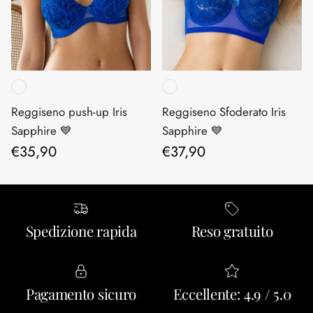
Reggiseno push-up Iris
Reggiseno Sfoderato Iris
Sapphire 💙
Sapphire 💙
Prezzo normale
Prezzo normale
€35,90
€37,90
Spedizione rapida
Reso gratuito
Pagamento sicuro
Eccellente: 4.9 / 5.0