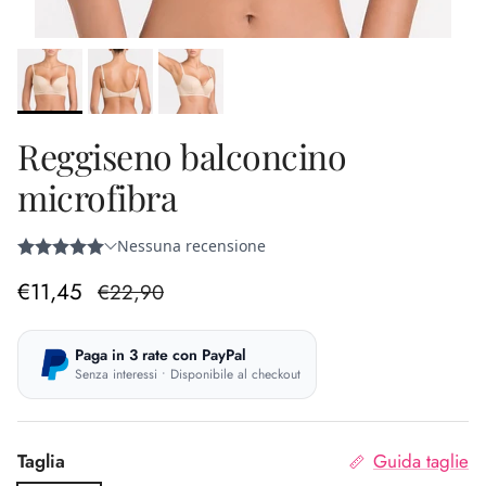
Reggiseno balconcino
microfibra
Prezzo di vendita
Prezzo normale
€11,45
€22,90
Paga in 3 rate con PayPal
Senza interessi • Disponibile al checkout
Taglia
Guida taglie