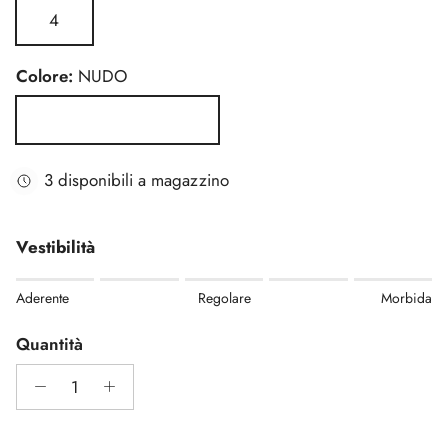
4
Colore:
NUDO
NUDO
3 disponibili a magazzino
Vestibilità
Rating of 1 means Aderente.
Aderente
Regolare
Morbida
Middle rating means Regolare.
Rating of 5 means Morbida.
Quantità
The rating of this product for "" is 0.