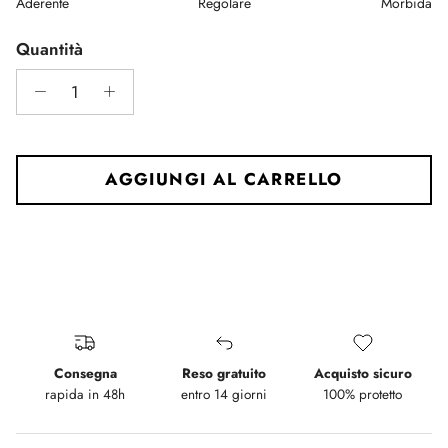
Aderente
Regolare
Morbida
Middle rating means Regolare.
Rating of 5 means Morbida.
Quantità
The rating of this product for "" is 3.
AGGIUNGI AL CARRELLO
Consegna
Reso gratuito
Acquisto sicuro
rapida in 48h
entro 14 giorni
100% protetto