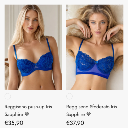
Reggiseno push-up Iris
Reggiseno Sfoderato Iris
Sapphire 💙
Sapphire 💙
Prezzo normale
Prezzo normale
€35,90
€37,90