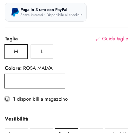
Paga in 3 rate con PayPal
Senza interessi • Disponibile al checkout
Taglia
Guida taglie
M
L
Colore:
ROSA MALVA
ROSA MALVA
1 disponibili a magazzino
Vestibilità
Rating of 1 means Aderente.