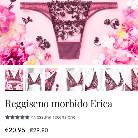
Reggiseno morbido Erica
Prezzo di vendita
Prezzo normale
€20,95
€29,90