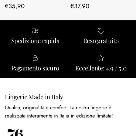
Prezzo normale
Prezzo normale
€35,90
€37,90
Spedizione rapida
Reso gratuito
Pagamento sicuro
Eccellente: 4.9 / 5.0
Lingerie Made in Italy
Qualità, originalità e comfort. La nostra lingerie è
realizzata interamente in Italia in edizione limitata!