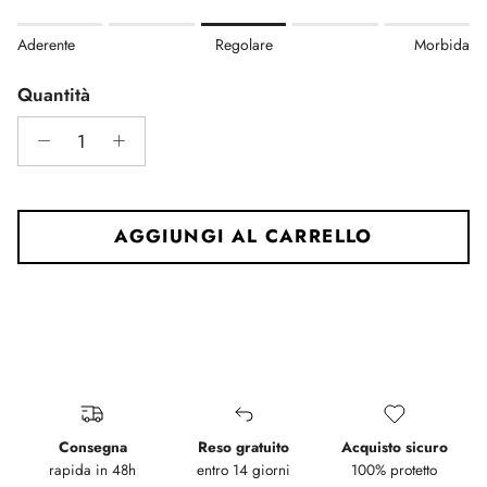
Rating of 1 means Aderente.
Aderente
Regolare
Morbida
Middle rating means Regolare.
Rating of 5 means Morbida.
Quantità
The rating of this product for "" is 3.
AGGIUNGI AL CARRELLO
Consegna
Reso gratuito
Acquisto sicuro
rapida in 48h
entro 14 giorni
100% protetto