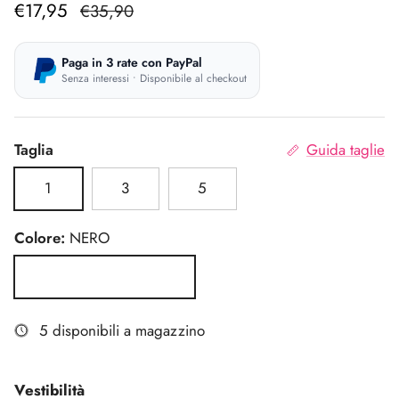
Prezzo di vendita
Prezzo normale
€17,95
€35,90
Paga in 3 rate con PayPal
Senza interessi • Disponibile al checkout
Taglia
Guida taglie
1
3
5
Colore:
NERO
NERO
5 disponibili a magazzino
Vestibilità