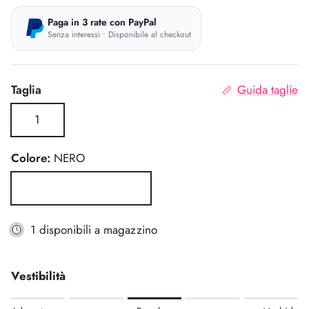
Paga in 3 rate con PayPal
Senza interessi • Disponibile al checkout
Taglia
Guida taglie
1
Colore:
NERO
NERO
1 disponibili a magazzino
Vestibilità
Rating of 1 means Aderente.