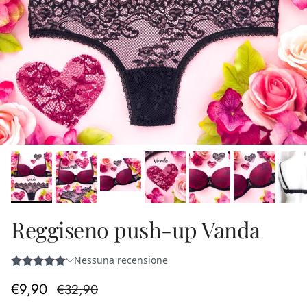
Reggiseno push-up Vanda
Prezzo di vendita
Prezzo normale
€9,90
€32,90