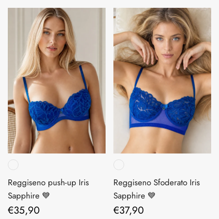
Reggiseno push-up Iris
Reggiseno Sfoderato Iris
Sapphire 💙
Sapphire 💙
Prezzo normale
Prezzo normale
€35,90
€37,90