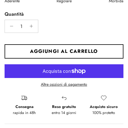
Aderente
Regolare
Morbida
Middle rating means Regolare.
Rating of 5 means Morbida.
Quantità
The rating of this product for "" is 3.
AGGIUNGI AL CARRELLO
Altre opzioni di pagamento
Consegna
Reso gratuito
Acquisto sicuro
rapida in 48h
entro 14 giorni
100% protetto