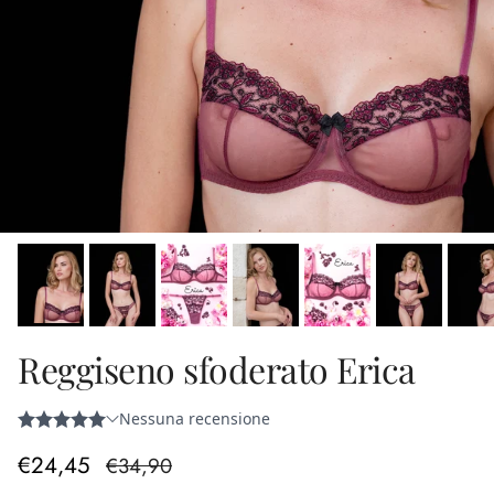
Reggiseno sfoderato Erica
Prezzo di vendita
Prezzo normale
€24,45
€34,90