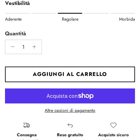
Vestibilità
Rating of 1 means Aderente.
Aderente
Regolare
Morbida
Middle rating means Regolare.
Rating of 5 means Morbida.
Quantità
The rating of this product for "" is 3.
AGGIUNGI AL CARRELLO
Altre opzioni di pagamento
Consegna
Reso gratuito
Acquisto sicuro