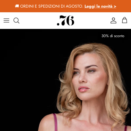
Passa ai contenuti
🚚 ORDINI E SPEDIZIONI DI AGOSTO.
Leggi le novità >
Account
Car
Passa alle informazioni sul prodotto
30% di sconto