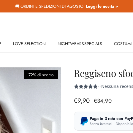
🚚 ORDINI E SPEDIZIONI DI AGOSTO.
Leggi le novità >
P
LOVE SELECTION
NIGHTWEAR&SPECIALS
COSTUMI
Reggiseno sfo
72% di sconto
Prezzo di vendita
Prezzo normale
€9,90
€34,90
Paga in 3 rate con PayP
Senza interessi • Disponibil