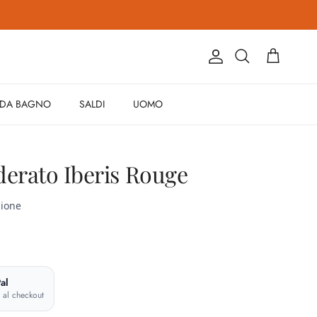
Account
Carrello
Cerca
 DA BAGNO
SALDI
UOMO
derato Iberis Rouge
al
e al checkout