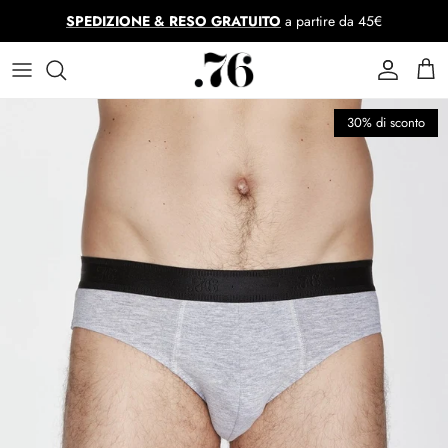
Passa ai contenuti
SPEDIZIONE & RESO GRATUITO
a partire da 45€
Account
Car
Passa alle informazioni sul prodotto
30% di sconto