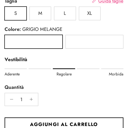
Taglia
Guida taglie
S
M
L
XL
Colore:
GRIGIO MELANGE
GRIGIO MELANGE
NERO
Vestibilità
Rating of 1 means Aderente.
Aderente
Regolare
Morbida
Middle rating means Regolare.
Rating of 5 means Morbida.
Quantità
The rating of this product for "" is 3.
AGGIUNGI AL CARRELLO