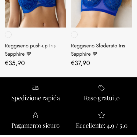
Reggiseno push-up Iris
Reggiseno Sfoderato Iris
Sapphire 💙
Sapphire 💙
Prezzo normale
Prezzo normale
€35,90
€37,90
Spedizione rapida
Reso gratuito
Pagamento sicuro
Eccellente: 4.9 / 5.0