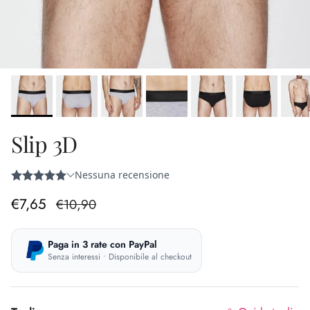
Slip 3D
Prezzo di vendita
Prezzo normale
€7,65
€10,90
Paga in 3 rate con PayPal
Senza interessi • Disponibile al checkout