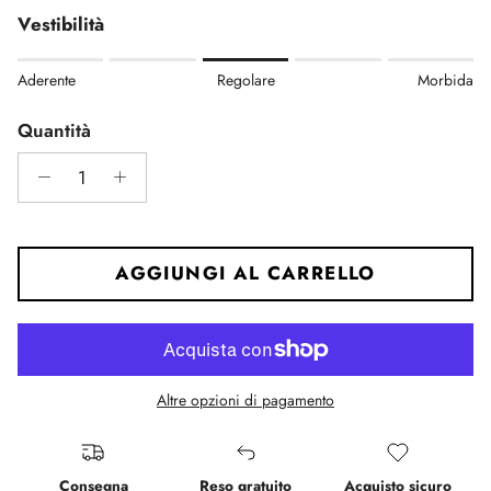
Vestibilità
Rating of 1 means Aderente.
Aderente
Regolare
Morbida
Middle rating means Regolare.
Rating of 5 means Morbida.
Quantità
The rating of this product for "" is 3.
AGGIUNGI AL CARRELLO
Altre opzioni di pagamento
Consegna
Reso gratuito
Acquisto sicuro