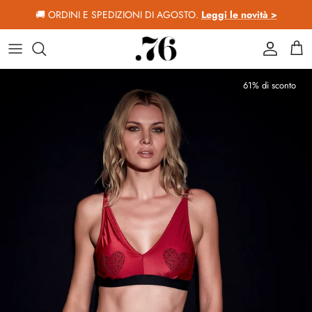
Passa ai contenuti
🚚 ORDINI E SPEDIZIONI DI AGOSTO.
Leggi le novità >
Account
Car
Passa alle informazioni sul prodotto
61% di sconto