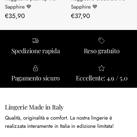
Sapphire 💙
Sapphire 💙
Prezzo normale
Prezzo normale
€35,90
€37,90
Spedizione rapida
Reso gratuito
Pagamento sicuro
Eccellente: 4.9 / 5.0
Lingerie Made in Italy
Qualità, originalità e comfort. La nostra lingerie è
realizzata interamente in Italia in edizione limitata!