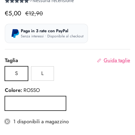
Prezzo di vendita
Prezzo normale
€5,00
€12,90
Paga in 3 rate con PayPal
Senza interessi • Disponibile al checkout
Taglia
Guida taglie
S
L
Colore:
ROSSO
ROSSO
1 disponibili a magazzino