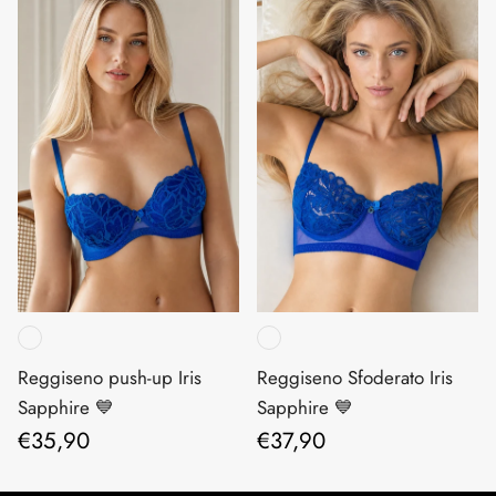
Reggiseno push-up Iris
Reggiseno Sfoderato Iris
Sapphire 💙
Sapphire 💙
Prezzo normale
Prezzo normale
€35,90
€37,90