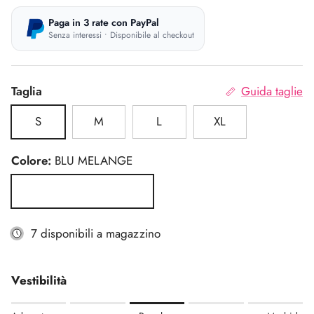
Paga in 3 rate con PayPal
Senza interessi • Disponibile al checkout
Taglia
Guida taglie
S
M
L
XL
Colore:
BLU MELANGE
BLU MELANGE
7 disponibili a magazzino
Vestibilità
Rating of 1 means Aderente.