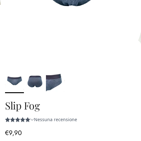
Slip Fog
Prezzo normale
€9,90