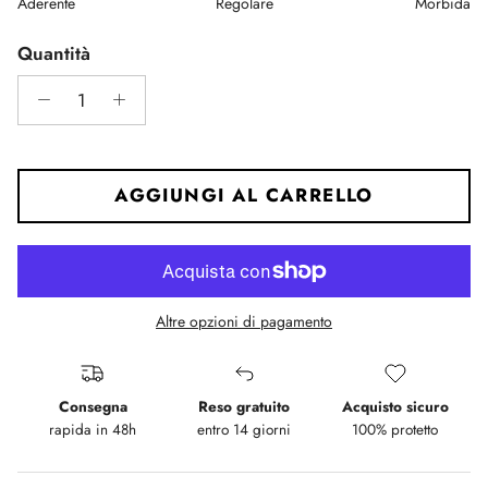
Aderente
Regolare
Morbida
Middle rating means Regolare.
Rating of 5 means Morbida.
Quantità
The rating of this product for "" is 3.
AGGIUNGI AL CARRELLO
Altre opzioni di pagamento
Consegna
Reso gratuito
Acquisto sicuro
rapida in 48h
entro 14 giorni
100% protetto