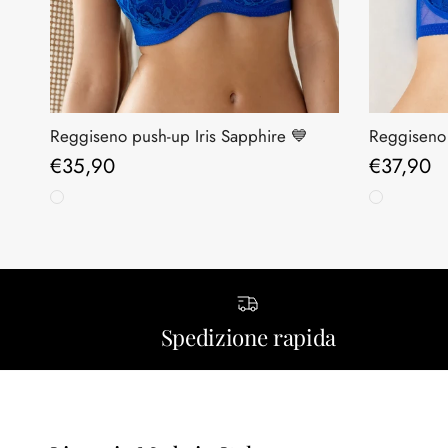
Reggiseno push-up Iris Sapphire 💙
Reggiseno 
Prezzo normale
Prezzo n
€35,90
€37,90
Spedizione rapida