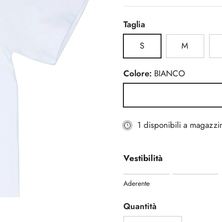
Taglia
S
M
Colore:
BIANCO
BIANCO
1 disponibili a magazzi
Vestibilità
Rating of 1 means Aderente
Aderente
Middle rating means Regola
Rating of 5 means Morbida
Quantità
The rating of this product fo