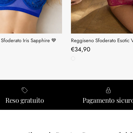
Sfoderato Iris Sapphire 💙
Reggiseno Sfoderato Esotic 
ormale
Prezzo normale
€34,90
Reso gratuito
Pagamento sicur