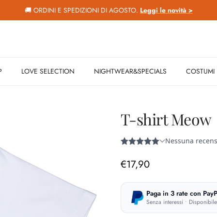
🚚 ORDINI E SPEDIZIONI DI AGOSTO.
Leggi le novità >
P
LOVE SELECTION
NIGHTWEAR&SPECIALS
COSTUMI
T-shirt Meow
Prezzo normale
€17,90
Paga in 3 rate con PayP
Senza interessi • Disponibil