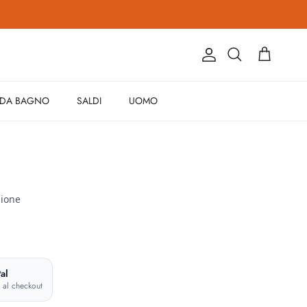
Account
Carrello
Cerca
 DA BAGNO
SALDI
UOMO
al
e al checkout