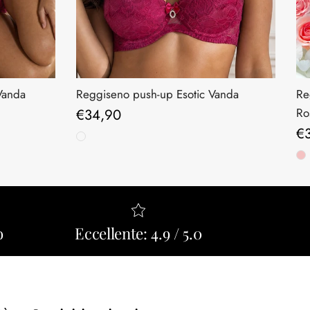
Vanda
Reggiseno push-up Esotic Vanda
Re
Prezzo normale
€34,90
Ro
Pr
€
o
Eccellente: 4.9 / 5.0