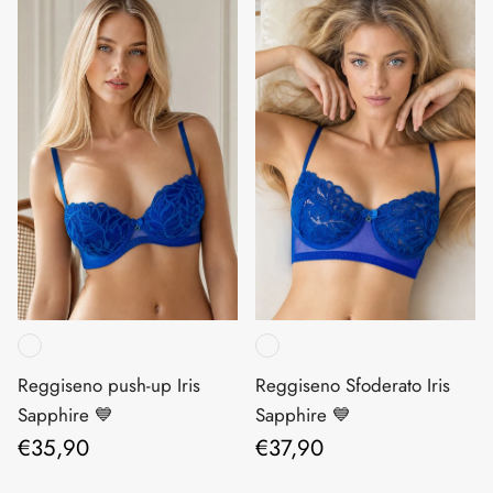
Reggiseno push-up Iris
Reggiseno Sfoderato Iris
Sapphire 💙
Sapphire 💙
Prezzo normale
Prezzo normale
€35,90
€37,90