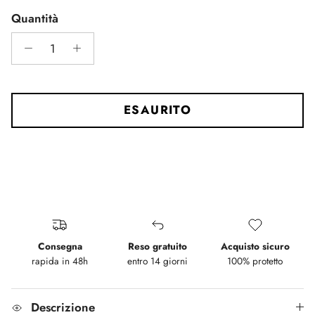
Rating of 5 means Morbida.
Quantità
The rating of this product for "" is 3.
ESAURITO
Consegna
Reso gratuito
Acquisto sicuro
rapida in 48h
entro 14 giorni
100% protetto
Descrizione