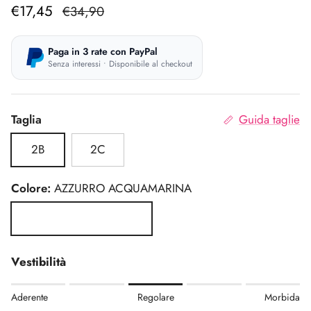
Prezzo di vendita
Prezzo normale
€17,45
€34,90
Paga in 3 rate con PayPal
Senza interessi • Disponibile al checkout
Taglia
Guida taglie
2B
2C
Colore:
AZZURRO ACQUAMARINA
AZZURRO ACQUAMARINA
Vestibilità
Rating of 1 means Aderente.
Aderente
Regolare
Morbida
Middle rating means Regolare.